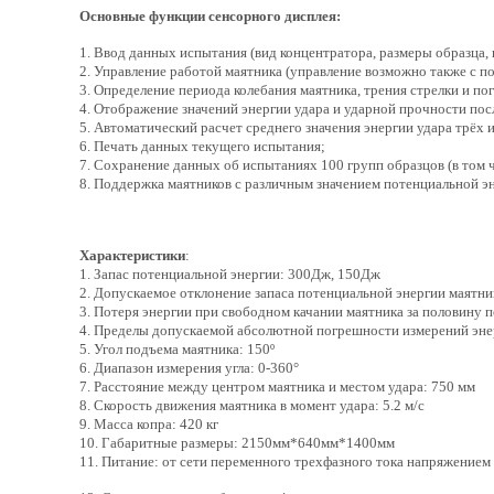
Основные функции сенсорного дисплея:
1. Ввод данных испытания (вид концентратора, размеры образца, 
2. Управление работой маятника (управление возможно также с п
3. Определение периода колебания маятника, трения стрелки и п
4. Отображение значений энергии удара и ударной прочности пос
5. Автоматический расчет среднего значения энергии удара трёх 
6. Печать данных текущего испытания;
7. Сохранение данных об испытаниях 100 групп образцов (в том ч
8. Поддержка маятников с различным значением потенциальной э
Характеристики
:
1. Запас потенциальной энергии: 300Дж, 150Дж
2. Допускаемое отклонение запаса потенциальной энергии маятни
3. Потеря энергии при свободном качании маятника за половину 
4. Пределы допускаемой абсолютной погрешности измерений эн
5. Угол подъема маятника: 150º
6. Диапазон измерения угла: 0-360°
7. Расстояние между центром маятника и местом удара: 750 мм
8. Скорость движения маятника в момент удара: 5.2 м/с
9. Масса копра: 420 кг
10. Габаритные размеры: 2150мм*640мм*1400мм
11. Питание: от сети переменного трехфазного тока напряжением