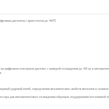
ифровым дисплеем с криостатом до -60℃
а цифровом сенсорном дисплее, с камерой охлаждения до -60 гр и автоматиче
ж.
орный ударный изгиб, определения механических свойств металлов и сплавов.
ессора для автоматического охлаждения образцов, поддержания постоянной т