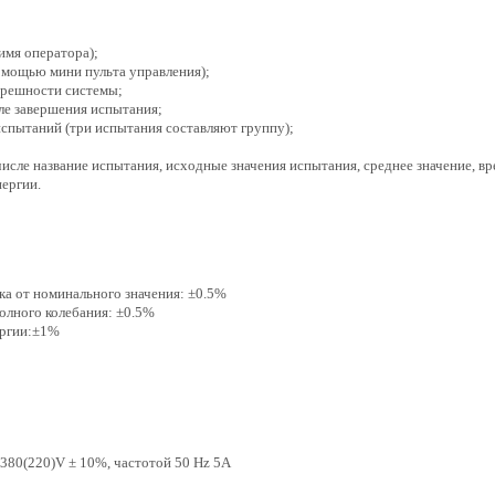
имя оператора);
омощью мини пульта управления);
огрешности системы;
ле завершения испытания;
испытаний (три испытания составляют группу);
исле название испытания, исходные значения испытания, среднее значение, вре
нергии.
ка от номинального значения: ±0.5%
полного колебания: ±0.5%
ергии:±1%
 380(220)V ± 10%, частотой 50 Hz 5A