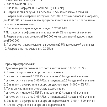
1. Максимальная нагрузка: 5 кН
2. Класс точности: 0.5
3. Диапазон нагружения: 0.4~100%FS (Full Scale)
4. Погрешность нагрузки: в пределах ±0.5% измеряемой величины
5. Разрешение измерения нагрузки: ±1/200000 от максимальной нагрузки,
до±1/300000, в течение всего процесса испытания класс и разрешение
остаются неизменными
6. Диапазон измерения деформации: 0.2~100% FS
7. Погрешность деформации: в пределах ±0.5% измеряемой величины
8. Разрешение деформации: ±1/200000 от максимальной деформации,
до±1/300000
9. Погрешность перемещения: в пределах ±0.5% измеряемой величины
10. Разрешение перемещения: 0.025μm
Параметры управления:
1. Диапазон регулирования скорости нагружения: 0.005~5% FS/s
2. Точность управления скоростью нагружения:
При скорости менее 0.05%FS/s, в пределах ±2% заданной величины
При скорости не менее 0.05%FS/s, в пределах ±0.5% заданной величины
3. Диапазон регулирования скорости деформации: 0.005～5% FS/s
4. Точность управления скоростью деформации:
При скорости менее 0.05%FS/s, в пределах ±2% заданной величины
При скорости не менее 0.05%FS/s, в пределах ±0.5% заданной величины
5. Диапазон регулирования скорости перемещения: 0.001～500mm/min
6. Точность управления скоростью перемещения: