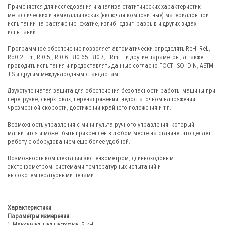
Применяется для исследования и анализа статитических характеристик
металлических и неметаллических (включая композитные) материалов при
испытании на растяжение, сжатие, изгиб, сдвиг, разрыв и других видах
испытаний.
Программное обеспечение позволяет автоматически определять ReH, ReL,
Rp0.2, Fm, Rt0.5 , Rt0.6, Rt0.65, Rt0.7、Rm, E и другие параметры, а также
проводить испытания и предоставлять данные согласно ГОСТ, ISO, DIN, ASTM,
JIS и другим международным стандартам.
Двухступенчатая защита для обеспечения безопасности работы машины при
перегрузке, сверхтоках, перенапряжении, недостаточном напряжении,
чрезмерной скорости, достижении крайнего положения и т.п.
Возможность управления с мини пульта ручного управления, который
магнитится и может быть прикреплён в любом месте на станине, что делает
работу с оборудованием еще более удобной.
Возможность комплектации экстензометром, длинноходовым
экстензометром, системами температурных испытаний и
высокотемпературными печами.
Характеристики
:
Параметры измерения: