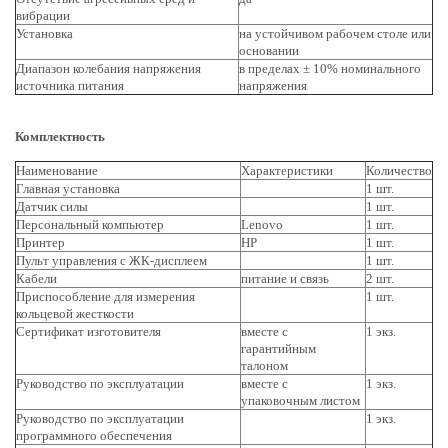
вибрации
Установка
на устойчивом рабочем столе или
основании
Диапазон колебания напряжения
в пределах ± 10% номинального
источника питания
напряжения
Комплектность
Наименование
Характеристики
Количество
Главная установка
1 шт.
Датчик силы
1 шт.
Персональный компьютер
Lenovo
1 шт.
Принтер
HP
1 шт.
Пульт управления с ЖК-дисплеем
1 шт.
Кабели
питание и связь
2 шт.
Приспособление для измерения
1 шт.
кольцевой жесткости
Сертификат изготовителя
вместе с
1 экз.
гарантийным
талоном
Руководство по эксплуатации
вместе с
1 экз.
упаковочным листом
Руководство по эксплуатации
1 экз.
программного обеспечения