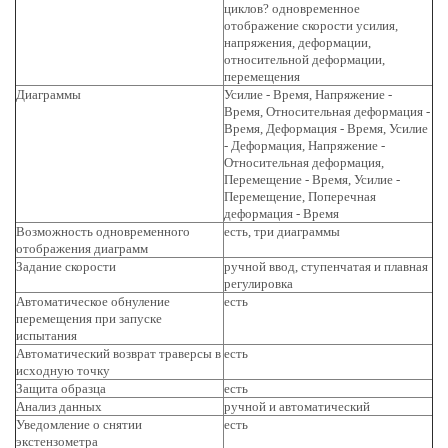
циклов? одновременное
отображение скорости усилия,
напряжения, деформации,
относительной деформации,
перемещения
Диаграммы
Усилие - Время, Напряжение -
Время, Относительная деформация -
Время, Деформация - Время, Усилие
- Деформация, Напряжение -
Относительная деформация,
Перемещение - Время, Усилие -
Перемещение, Поперечная
деформация - Время
Возможность одновременного
есть, три диаграммы
отображения диаграмм
Задание скорости
ручной ввод, ступенчатая и плавная
регулировка
Автоматическое обнуление
есть
перемещения при запуске
испытания
Автоматический возврат траверсы в
есть
исходную точку
Защита образца
есть
Анализ данных
ручной и автоматический
Уведомление о снятии
есть
экстензометра