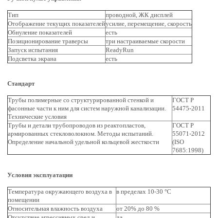
Тип
проводной, ЖК дисплей
Отображение текущих показателей
усилие, перемещение, скорость
Обнуление показателей
есть
Позиционирование траверсы
три настраиваемые скорости
Запуск испытания
ReadyRun
Подсветка экрана
есть
Стандарт
Трубы полимерные со структурированной стенкой и
ГОСТ Р
фасонные части к ним для систем наружной канализации.
54475-2011
Технические условия
Трубы и детали трубопроводов из реактопластов,
ГОСТ Р
армированных стекловолокном. Методы испытаний.
55071-2012
Определение начальной удельной кольцевой жесткости
(ISO
7685:1998)
Условия эксплуатации
Температура окружающего воздуха в
в пределах 10-30 °С
помещении
Относительная влажность воздуха
от 20% до 80 %
Отсутствие агрессивных сред и
да