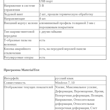
USB порт
Напряжение в системе
5 В
управления
Ходовой винт
2 шт., прошли термическую обработку
Направляющие
4 шт.
Внешний корпус колонн
алюминиевый профиль толщиной 3 мм с
порошковым покрытием
Тип шарико-винтовой
с двумя гайками
передачи
Т-образные пазы на
есть
колоннах
Кнопка аварийного
есть, на передней верхней панели
отключения
Регулируемые опоры
есть
Программа MaterialTest
Интерфейс
русский язык
Совместимость
Windows 7, 10
Отображение текущих показателей
Усилие, Максимальное усилие,
Деформация, Перемещение, Время,
Поперечная деформация, Позиция,
Напряжение, Относительная
деформация, Относительная
поперечная деформация, Счет