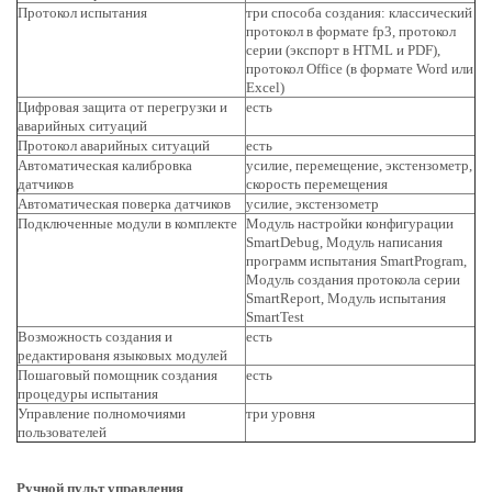
Протокол испытания
три способа создания: классический
протокол в формате fp3, протокол
серии (экспорт в HTML и PDF),
протокол Office (в формате Word или
Excel)
Цифровая защита от перегрузки и
есть
аварийных ситуаций
Протокол аварийных ситуаций
есть
Автоматическая калибровка
усилие, перемещение, экстензометр,
датчиков
скорость перемещения
Автоматическая поверка датчиков
усилие, экстензометр
Подключенные модули в комплекте
Модуль настройки конфигурации
SmartDebug, Модуль написания
программ испытания SmartProgram,
Модуль создания протокола серии
SmartReport, Модуль испытания
SmartTest
Возможность создания и
есть
редактированя языковых модулей
Пошаговый помощник создания
есть
процедуры испытания
Управление полномочиями
три уровня
пользователей
Ручной пульт управления