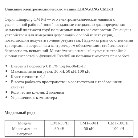
Описание электромеханических машин LIANGONG CMT-H:
Серия Liangong CMT-H — это электромеханические машины с
увеличенной рабочей зоной, созданные специально для определения
кольцевой жесткости труб полимерных или из реактопластов. Оснащены
устройством для измерения деформации особой конструкции,
позволяющим получать точные результаты. Надежная рама со стальными
траверсами и встроенным контроллером обеспечивают стабильность и
безопасность испытаний. Многофункциональный пульт с настройкой
кнопок скоростей и функцией ReadyRun повышает комфорт при работе.
Внесен в Госреестр СИ РФ под №68645-17
Максимальная нагрузка: 30 кН, 50 кН, 100 кН
Класс точности: 0,5
Высота рабочего пространства: в соответствии с требованиями
клиента
Количество колонн: 2 колонны
Управление: с компьютера
Модельный ряд:
Модель
CMT-30/H
CMT-50/H
CMT-100/H
Максимальная
30 кН
50 кН
100 кН
нагрузка