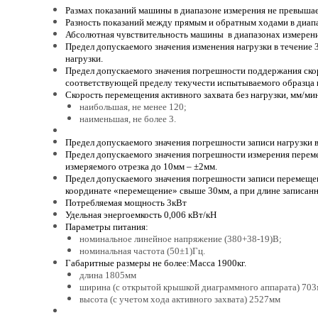
Размах показаний машины в диапазоне измерения не превышае
Разность показаний между прямым и обратным ходами в диап
Абсолютная чувствительность машины в диапазонах измерения
Предел допускаемого значения изменения нагрузки в течение 
нагрузки.
Предел допускаемого значения погрешности поддержания скоро
соответствующей пределу текучести испытываемого образца н
Скорость перемещения активного захвата без нагрузки, мм/ми
наибольшая, не менее 120;
наименьшая, не более 3.
Предел допускаемого значения погрешности записи нагрузки в
Предел допускаемого значения погрешности измерения переме
измеряемого отрезка до 10мм – ±2мм.
Предел допускаемого значения погрешности записи перемеще
координате «перемещение» свыше 30мм, а при длине записанн
Потребляемая мощность 3кВт
Удельная энергоемкость 0,006 кВт/кН
Параметры питания:
номинальное линейное напряжение (380+38-19)В;
номинальная частота (50±1)Гц.
Габаритные размеры не более:Масса 1900кг.
длина 1805мм
ширина (с открытой крышкой диаграммного аппарата) 70
высота (с учетом хода активного захвата) 2527мм