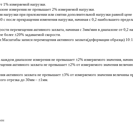
т 1% измеряемой нагрузки.
азоне измерения не превышает 2% измеряемой нагрузки.
 нагрузки при приложении или снятии дополнительной нагрузки равной цене 
30 с после прекращения изменения нагрузки, начиная с 0,2 наибольшего преде
сти перемещения активного захвата, начиная с 3мм/мин в диапазоне от 0,2 н
е более ±20% задаваемой скорости.
н:Масштабы записи перемещения активного захвата(деформации образца) 10:1 
 каждом диапазоне измерения не превышает ±2% измеряемого значения, начиная
щения активного захвата не превышает ±2% от измеряемого значения величин
ния активного захвата не превышает ±3% от измеряемого значения величины 
ого отрезка до 30мм – ±1мм.
3мм