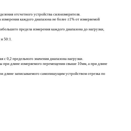
деления отсчетного устройства силоизмерителя.
ла измерения каждого диапазона не более ±1% от измеряемой
аибольшего предела измерения каждого диапазона до нагрузки,
и 50:1.
 с 0,2 предельного значения диапазона нагрузки.
ы при длине измеряемого перемещения свыше 10мм, а при длине
при длине записываемого самопишущим устройством отрезка по