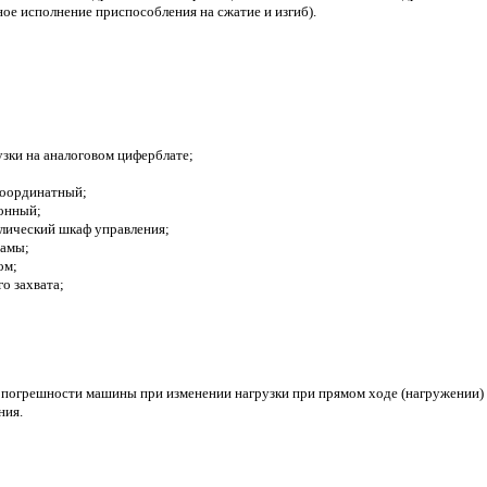
ное исполнение приспособления на сжатие и изгиб).
узки на аналоговом циферблате;
координатный;
зонный;
лический шкаф управления;
рамы;
ом;
о захвата;
погрешности машины при изменении нагрузки при прямом ходе (нагружении) н
ния.