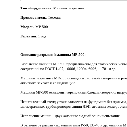
Тип оборудования:
Машина разрывная
Производитель
: Техмаш
Модель
: МР-500
Гарантия
: 1 год
Описание разрывной машины МР-500:
Разрывные машины МР-500 предназначены для статических испытан
соединений по ГОСТ 1497, 10006, 12004, 6996, 11701 и др.
Машины разрывные МР-500 оснащены системой измерения и ручн
активного захвата и ее индикацию.
Машины МР-500 оснащены торсионным блоком измерения нагруз
Испытательный стенд устанавливается на фундамент без приямка
магистральных трубопроводов, линии ЛЭП, атомных электростанц
Исполнение машин – двухколонные с одной зоной испытания.
В отличие от разрывных машин типа Р-50, EU-40 и др. машины МР