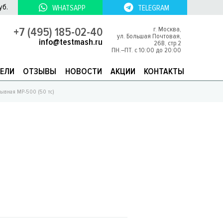
уб.
WHATSAPP
TELEGRAM
+7 (495) 185-02-40
г. Москва,
ул. Большая Почтовая,
info@testmash.ru
26В, стр.2
ПН.–ПТ. с 10:00 до 20:00
ЕЛИ
ОТЗЫВЫ
НОВОСТИ
АКЦИИ
КОНТАКТЫ
ывная МР-500 (50 тс)