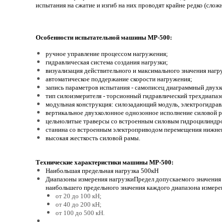
испытания на сжатие и изгиб на них проводят крайне редко (слож
Особенности испытательной машины МР-500:
ручное управление процессом нагружения;
гидравлическая система создания нагрузки;
визуализация действительного и максимального значения нагр
автоматическое поддержание скорости нагружения;
запись параметров испытания - самописец диаграммный двух
тип силоизмерителя - торсионный гидравлический трехдиапа
модульная конструкция: силозадающий модуль, электрогидрав
вертикальное двухколонное однозонное исполнение силовой 
цельнолитые траверсы со встроенным силовым гидроцилиндр
станина со встроенным электроприводом перемещения нижнег
высокая жесткость силовой рамы.
Технические характеристики машины МР-500:
Наибольшая предельная нагрузка 500кН
Диапазоны измерения нагрузкиПредел допускаемого значения 
наибольшего предельного значения каждого диапазона измере
от 20 до 100 кН;
от 40 до 200 кН;
от 100 до 500 кН.