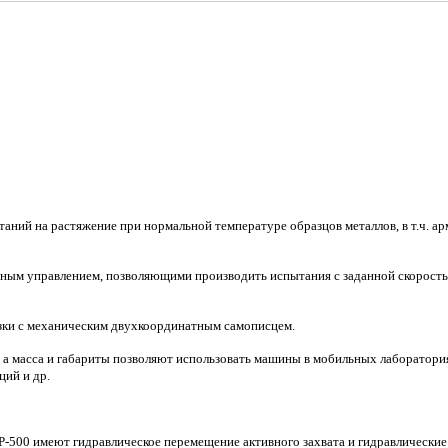
ий на растяжение при нормальной температуре образцов металлов, в т.ч. арм
ым управлением, позволяющими производить испытания с заданной скорост
ки с механическим двухкоординатным самописцем.
, а масса и габариты позволяют использовать машины в мобильных лаборатори
ий и др.
-500 имеют гидравлическое перемещение активного захвата и гидравлические