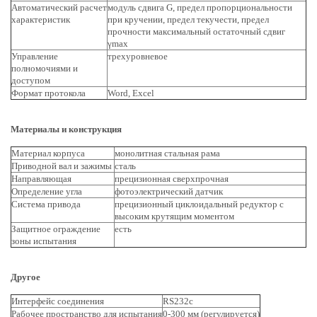
Автоматический расчет
модуль сдвига G, предел пропорциональности
характеристик
при кручении, предел текучести, предел
прочности максимальный остаточный сдвиг
γmax
Управление
трехуровневое
полномочиями и
доступом
Формат протокола
Word, Excel
Материалы и конструкция
Материал корпуса
монолитная стальная рама
Приводной вал и зажимы
сталь
Направляющая
прецизионная сверхпрочная
Определение угла
фотоэлектрический датчик
Система привода
прецизионный циклоидальный редуктор с
высоким крутящим моментом
Защитное ограждение
есть
зоны испытания
Другое
Интерфейс соединения
RS232c
Рабочее пространство для испытания
0-300 мм (регулируется)