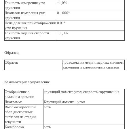
Точность измерения угла
±1,0%
кручения
Диапазон измерения угла
0-1000°
кручения
Цена деления при отображении
0.01°
угла кручения
Точность задания скорости
± 1,0%
кручения
Образец
Образец
проволока из меди и медных сплавов,
алюминия и алюминиевых сплавов
Компьютерное управление
Отображение в
крутящий момент, угол, скорость скручивания
реальном времени
Диаграмма
Крутящий момент – угол
Высокоскоростной
есть
сбор дискретных
сигналов на стадии
текучести
Калибровка
есть