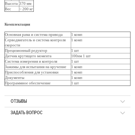
Высота
370 мм
Вес
~ 200 кг
Комплектация
Основная рама и система привода
1 комп
Серводвигатель и система контроля
1 комп
скорости
Прецизионный редуктор
1 шт
Датчик крутящего момента
100нм 1 шт
Система измерения и контроля
1 шт
Зажимы для испытания на кручение
1 комп
Приспособления для установки
1 комп
Документы
1 комп
Программное обеспечение
1 шт
ОТЗЫВЫ
ЗАДАТЬ ВОПРОС