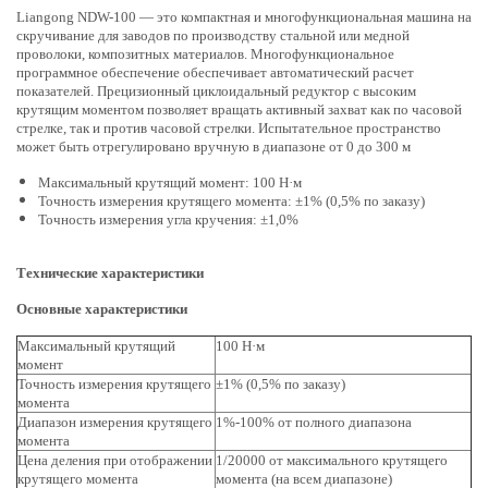
Liangong NDW-100 — это компактная и многофункциональная машина на
скручивание для заводов по производству стальной или медной
проволоки, композитных материалов. Многофункциональное
программное обеспечение обеспечивает автоматический расчет
показателей. Прецизионный циклоидальный редуктор с высоким
крутящим моментом позволяет вращать активный захват как по часовой
стрелке, так и против часовой стрелки. Испытательное пространство
может быть отрегулировано вручную в диапазоне от 0 до 300 м
Максимальный крутящий момент: 100 Н·м
Точность измерения крутящего момента: ±1% (0,5% по заказу)
Точность измерения угла кручения: ±1,0%
Технические характеристики
Основные характеристики
Максимальный крутящий
100 Н·м
момент
Точность измерения крутящего
±1% (0,5% по заказу)
момента
Диапазон измерения крутящего
1%-100% от полного диапазона
момента
Цена деления при отображении
1/20000 от максимального крутящего
крутящего момента
момента (на всем диапазоне)